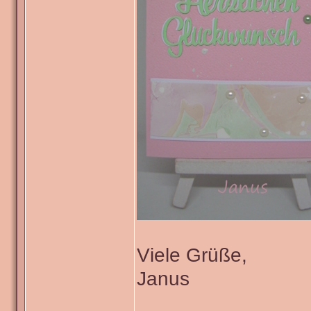
Viele Grüße,
Janus
_______________