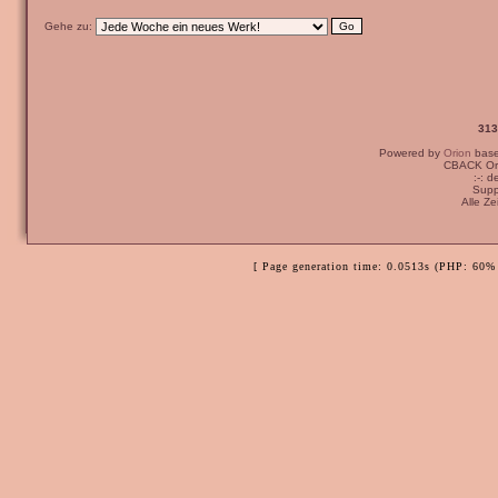
Gehe zu:
313
Powered by
Orion
bas
CBACK Ori
:-: 
Supp
Alle Z
[ Page generation time: 0.0513s (PHP: 60% 