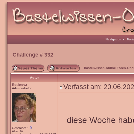
Navigation
•
Port
Challenge # 332
bastelwissen-online Foren-Übe
Autor
Rosinova
Verfasst am: 20.06.20
Administrator
diese Woche habe
Geschlecht:
Alter: 67