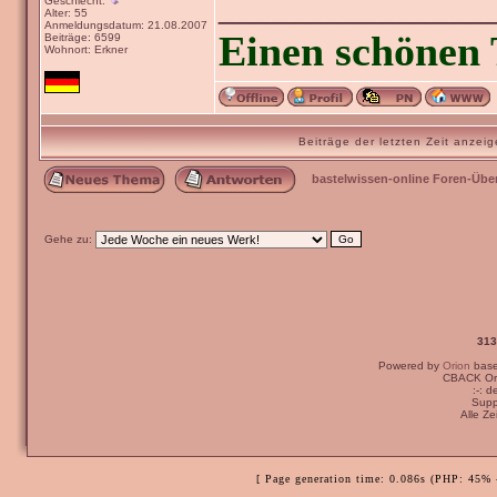
_______________
Geschlecht:
Alter: 55
Anmeldungsdatum: 21.08.2007
Einen schönen 
Beiträge: 6599
Wohnort: Erkner
Beiträge der letzten Zeit anze
bastelwissen-online Foren-Übe
Gehe zu:
313
Powered by
Orion
bas
CBACK Ori
:-: 
Supp
Alle Z
[ Page generation time: 0.086s (PHP: 45% 