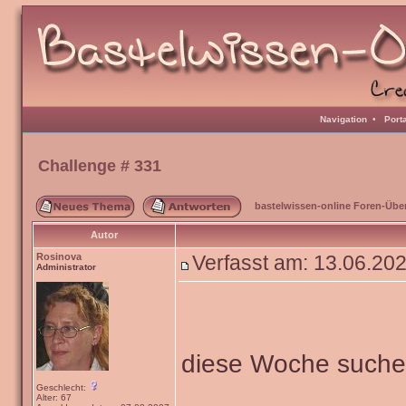
Navigation
•
Port
Challenge # 331
bastelwissen-online Foren-Übe
Autor
Rosinova
Verfasst am: 13.06.20
Administrator
diese Woche such
Geschlecht:
Alter: 67