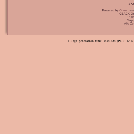
272
Powered by
Orion
bas
CBACK Ori
:-: 
Supp
Alle Z
[ Page generation time: 0.0533s (PHP: 64% 