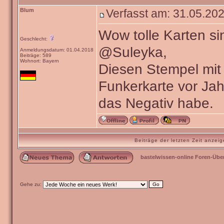
Blum
Verfasst am: 31.05.202
Wow tolle Karten si
Geschlecht:
@Suleyka,
Anmeldungsdatum: 01.04.2018
Beiträge: 589
Wohnort: Bayern
Diesen Stempel mit 
Funkerkarte vor Ja
das Negativ habe.
Beiträge der letzten Zeit anze
bastelwissen-online Foren-Übe
Gehe zu: