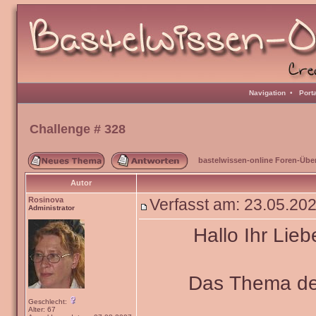
Navigation
•
Port
Challenge # 328
bastelwissen-online Foren-Übe
Autor
Rosinova
Verfasst am: 23.05.20
Administrator
Hallo Ihr Lieb
Das Thema de
Geschlecht:
Alter: 67