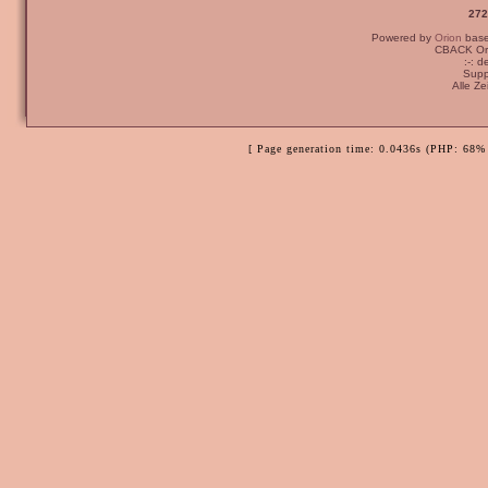
272
Powered by
Orion
bas
CBACK Ori
:-: 
Supp
Alle Z
[ Page generation time: 0.0436s (PHP: 68% 