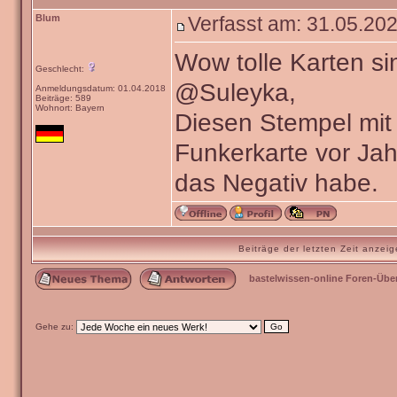
Blum
Verfasst am: 31.05.202
Wow tolle Karten si
Geschlecht:
@Suleyka,
Anmeldungsdatum: 01.04.2018
Beiträge: 589
Wohnort: Bayern
Diesen Stempel mit 
Funkerkarte vor Ja
das Negativ habe.
Beiträge der letzten Zeit anze
bastelwissen-online Foren-Übe
Gehe zu: