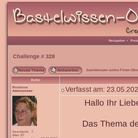
Navigation
•
Port
Challenge # 328
bastelwissen-online Foren-Übe
Autor
Rosinova
Verfasst am: 23.05.20
Administrator
Hallo Ihr Lieb
Das Thema de
Geschlecht:
Alter: 67