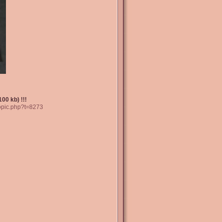
00 kb) !!!
topic.php?t=8273