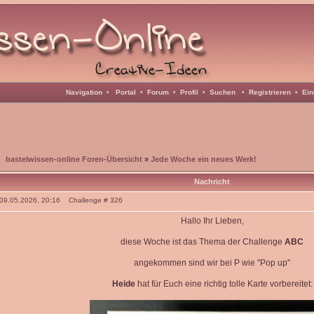
Navigation
•
Portal
•
Forum
•
Profil
•
Suchen
•
Registrieren
•
Ein
bastelwissen-online Foren-Übersicht
»
Jede Woche ein neues Werk!
Nachricht
: 09.05.2026, 20:16 Challenge # 326
Hallo Ihr Lieben,
diese Woche ist das Thema der Challenge
ABC
angekommen sind wir bei P wie "Pop up"
Heide
hat für Euch eine richtig tolle Karte vorbereitet: