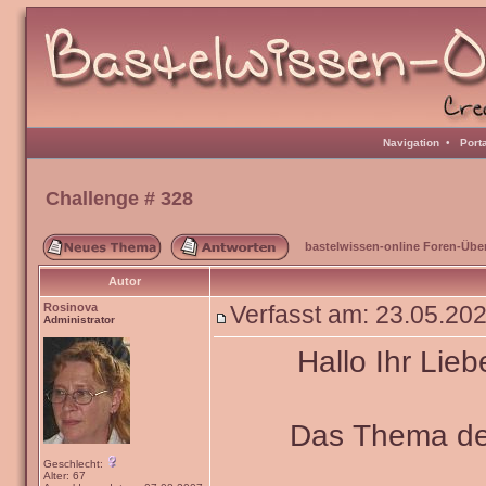
Navigation
•
Port
Challenge # 328
bastelwissen-online Foren-Übe
Autor
Rosinova
Verfasst am: 23.05.20
Administrator
Hallo Ihr Lieb
Das Thema de
Geschlecht:
Alter: 67