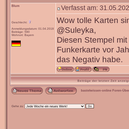
Blum
Verfasst am: 31.05.202
Wow tolle Karten si
Geschlecht:
@Suleyka,
Anmeldungsdatum: 01.04.2018
Beiträge: 590
Wohnort: Bayern
Diesen Stempel mit 
Funkerkarte vor Ja
das Negativ habe.
Beiträge der letzten Zeit anze
bastelwissen-online Foren-Übe
Gehe zu: