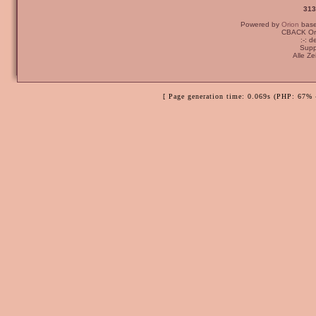
313
Powered by
Orion
bas
CBACK Ori
:-: 
Supp
Alle Z
[ Page generation time: 0.069s (PHP: 67% 