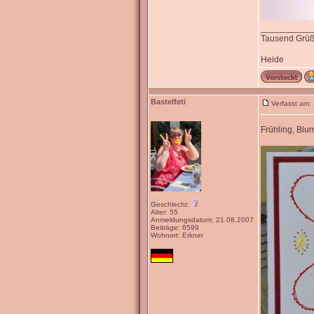
__________
Tausend Grü
Heide
Bastelfeti
Verfasst am:
Frühling, Blu
Geschlecht:
Alter: 55
Anmeldungsdatum: 21.08.2007
Beiträge: 6599
Wohnort: Erkner