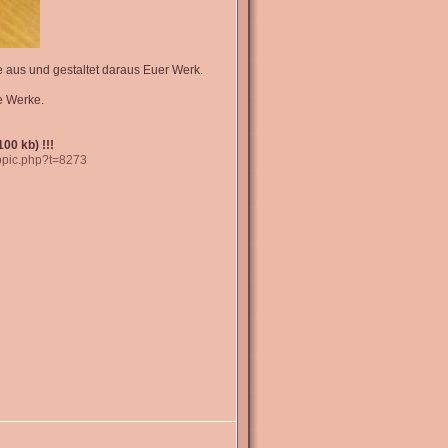
e aus und gestaltet daraus Euer Werk.
e Werke.
00 kb) !!!
topic.php?t=8273