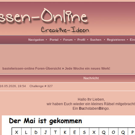
Navigation
•
Portal
•
Forum
•
Profil
•
Suchen
•
Registrieren
•
Ein
bastelwissen-online Foren-Übersicht
»
Jede Woche ein neues Werk!
Nachricht
: 16.05.2026, 19:54 Challenge # 327
Hallo Ihr Lieben,
wir haben Euch wieder ein kleines Rätsel mitgebracht
Ein
Bu
chstaben
Bi
ngo.