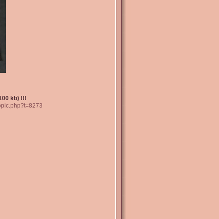
00 kb) !!!
topic.php?t=8273