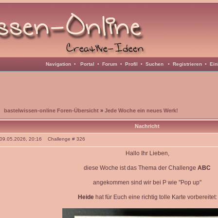
Navigation
•
Portal
•
Forum
•
Profil
•
Suchen
•
Registrieren
•
Ein
bastelwissen-online Foren-Übersicht
»
Jede Woche ein neues Werk!
Nachricht
: 09.05.2026, 20:16 Challenge # 326
Hallo Ihr Lieben,
diese Woche ist das Thema der Challenge
ABC
angekommen sind wir bei P wie "Pop up"
Heide
hat für Euch eine richtig tolle Karte vorbereitet: