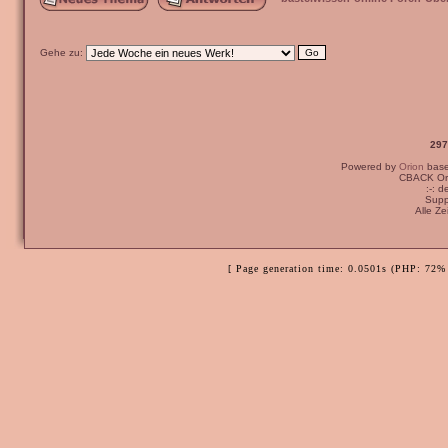
Gehe zu:
297
Powered by
Orion
bas
CBACK Ori
:-: 
Supp
Alle Z
[ Page generation time: 0.0501s (PHP: 72% 