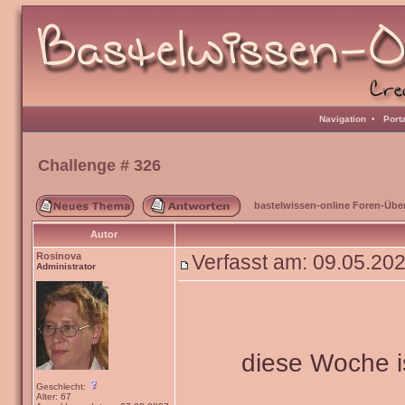
Navigation
•
Port
Challenge # 326
bastelwissen-online Foren-Übe
Autor
Rosinova
Verfasst am: 09.05.20
Administrator
diese Woche i
Geschlecht:
Alter: 67