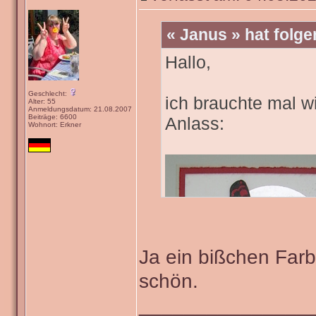
« Janus » hat folg
Hallo,
Geschlecht:
ich brauchte mal wi
Alter: 55
Anmeldungsdatum: 21.08.2007
Beiträge: 6600
Anlass:
Wohnort: Erkner
Ja ein bißchen Farb
schön.
_______________