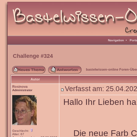
Navigation
•
Port
Challenge #324
bastelwissen-online Foren-Übe
Autor
Rosinova
Verfasst am: 25.04.2
Administrator
Hallo Ihr Lieben ha
Die neue Farb 
Geschlecht:
Alter: 67