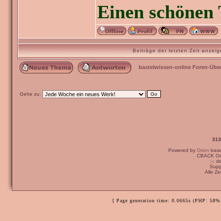
Einen schönen 
Beiträge der letzten Zeit anze
bastelwissen-online Foren-Übe
Gehe zu:
313
Powered by
Orion
bas
Ich bin der Meinun
CBACK Ori
:-: 
auf einer Kondolen
Supp
Alle Z
Viele Grüße,
[ Page generation time: 0.0665s (PHP: 58% 
Janus