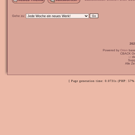
Gehe zu:
262
Powered by
Orion
bas
CBACK Ori
:-: 
Supp
Alle Z
[ Page generation time: 0.0731s (PHP: 57% 