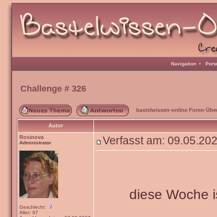
Navigation
•
Port
Challenge # 326
bastelwissen-online Foren-Übe
Autor
Rosinova
Verfasst am: 09.05.20
Administrator
diese Woche i
Geschlecht:
Alter: 67