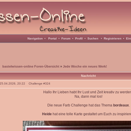
Navigation
•
Portal
•
Forum
•
Profil
•
Suchen
•
Registrieren
•
Ein
bastelwissen-online Foren-Übersicht
»
Jede Woche ein neues Werk!
Nachricht
: 25.04.2026, 20:22 Challenge #324
Hallo Ihr Lieben habt Ihr Lust und Zeit kreativ zu werde
Na, dann mal los!
Die neue Farb Challenge hat das Thema
bordeaux
.
Heide
hat eine tolle Karte gestaltet um Euch zu inspirier