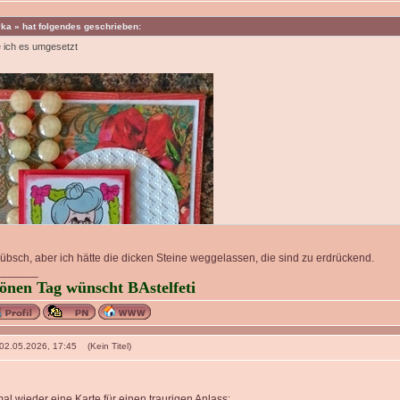
ka » hat folgendes geschrieben:
 ich es umgesetzt
 hübsch, aber ich hätte die dicken Steine weggelassen, die sind zu erdrückend.
_______
önen Tag wünscht BAstelfeti
 02.05.2026, 17:45 (Kein Titel)
al wieder eine Karte für einen traurigen Anlass: