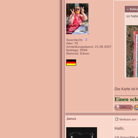
« Suley
so habe
Geschlecht:
Alter: 55
Anmeldungsdatum: 21.08.2007
Beiträge: 6599
Wohnort: Erkner
Die Karte ist
__________
Einen sch
Janus
Verfasst am:
Hallo,
ich brauchte m