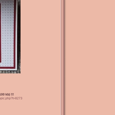
00 kb) !!!
topic.php?t=8273