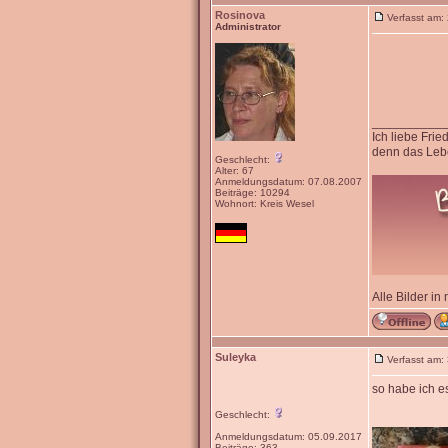
Rosinova
Verfasst am:
Administrator
__________
Ich liebe Fri
denn das Lebe
Geschlecht:
Alter: 67
Anmeldungsdatum: 07.08.2007
Beiträge: 10294
Wohnort: Kreis Wesel
Alle Bilder in
Suleyka
Verfasst am:
so habe ich e
Geschlecht:
Anmeldungsdatum: 05.09.2017
Beiträge: 363