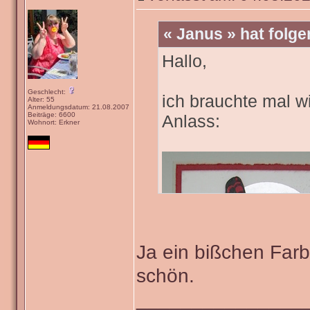
« Janus » hat folg
Hallo,
Geschlecht:
ich brauchte mal wi
Alter: 55
Anmeldungsdatum: 21.08.2007
Beiträge: 6600
Anlass:
Wohnort: Erkner
Ja ein bißchen Farb
schön.
_______________