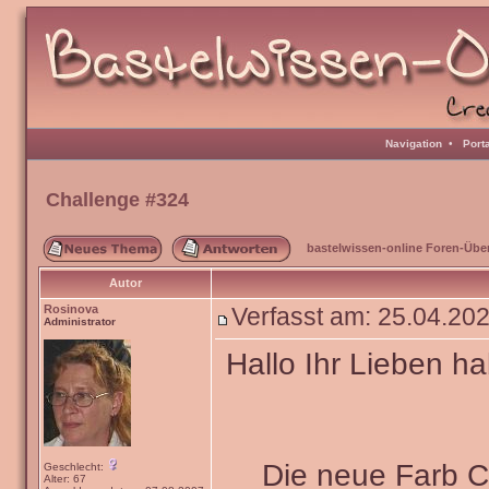
Navigation
•
Port
Challenge #324
bastelwissen-online Foren-Übe
Autor
Rosinova
Verfasst am: 25.04.2
Administrator
Hallo Ihr Lieben ha
Die neue Farb 
Geschlecht:
Alter: 67