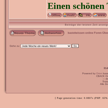
Einen schönen 
Beiträge der letzten Zeit anze
bastelwissen-online Foren-Übe
Gehe zu:
314
Powered by
Orion
bas
Ich bin der Meinun
CBACK Ori
:-: 
auf einer Kondolen
Supp
Alle Z
Viele Grüße,
[ Page generation time: 0.0807s (PHP: 65% 
Janus