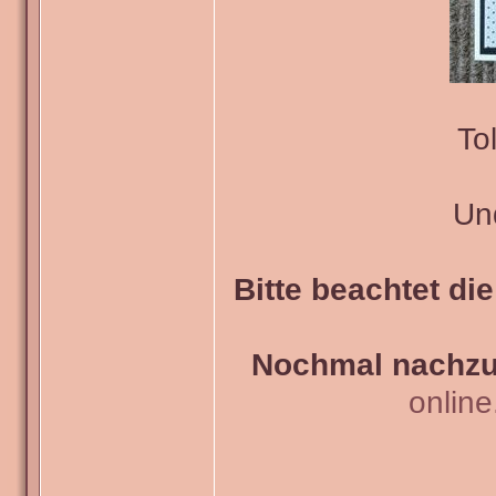
To
Und
Bitte beachtet di
Nochmal nachzul
onlin