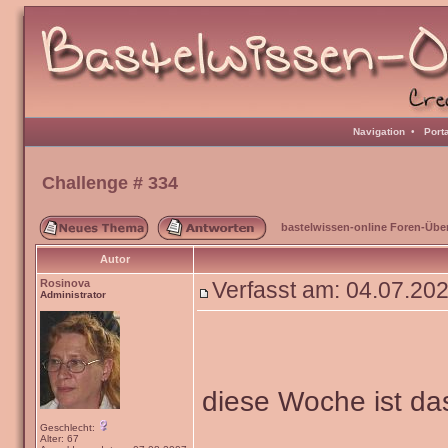
Navigation
•
Port
Challenge # 334
bastelwissen-online Foren-Übe
Autor
Rosinova
Verfasst am: 04.07.20
Administrator
diese Woche ist d
Geschlecht:
Alter: 67