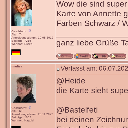
Wow die sind super 
Karte von Annette ge
Farben Schwarz / W
_______________
Geschlecht:
Alter: 74
Anmeldungsdatum: 19.08.2012
ganz liebe Grüße 
Beiträge: 7215
Wohnort: Essen
marlisa
Verfasst am: 06.07.202
@Heide
die Karte sieht sup
@Bastelfeti
Geschlecht:
Alter: 68
Anmeldungsdatum: 28.11.2022
bei deinen Zeichnu
Beiträge: 1052
Wohnort: Nagold