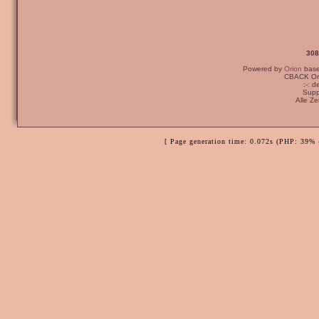
308
Powered by
Orion
bas
CBACK Ori
:-: 
Supp
Alle Z
[ Page generation time: 0.072s (PHP: 39% 