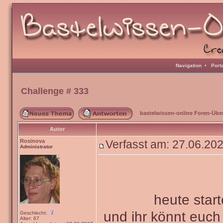
Navigation
•
Port
Challenge # 333
bastelwissen-online Foren-Übe
Autor
Rosinova
Verfasst am: 27.06.20
Administrator
heute star
und ihr könnt euc
Geschlecht:
Alter: 67