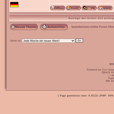
Beiträge der letzten Zeit anze
bastelwissen-online Foren-Übe
Gehe zu:
313
Powered by
Orion
bas
CBACK Ori
:-: 
Supp
Alle Z
[ Page generation time: 0.0525s (PHP: 66% 