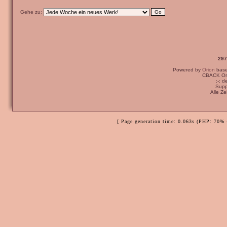
Gehe zu:
297
Powered by
Orion
bas
CBACK Ori
:-: 
Supp
Alle Z
[ Page generation time: 0.063s (PHP: 70% 