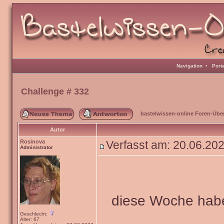
Navigation
•
Port
Challenge # 332
bastelwissen-online Foren-Übe
Autor
Rosinova
Verfasst am: 20.06.20
Administrator
diese Woche habe
Geschlecht:
Alter: 67