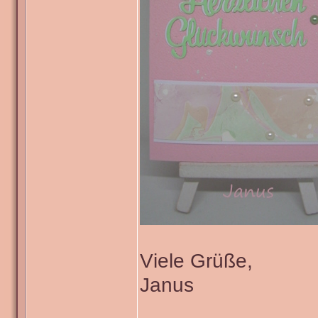
Viele Grüße,
Janus
_______________