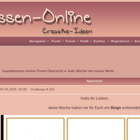
Navigation
•
Portal
•
Forum
•
Profil
•
Suchen
•
Registrieren
•
Ein
bastelwissen-online Foren-Übersicht
»
Jede Woche ein neues Werk!
Nachricht
: 20.06.2026, 20:46 Challenge # 332
Hallo Ihr Lieben,
diese Woche haben wir für Euch ein
Bingo
vorbereitet