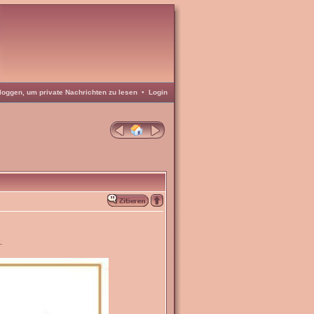
loggen, um private Nachrichten zu lesen
•
Login
.