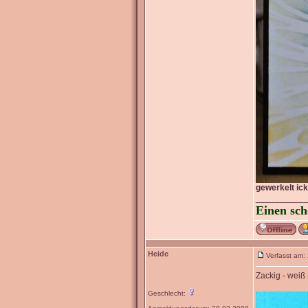
gewerkelt ic
__________
Einen sch
Heide
Verfasst am:
Zackig - weiß 
Geschlecht: