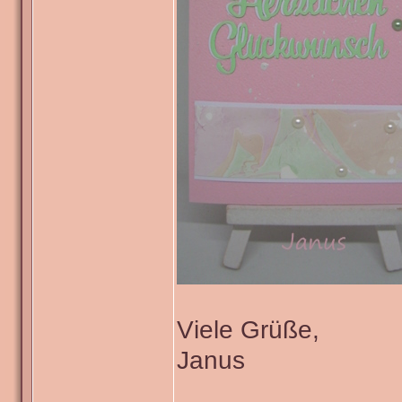
Viele Grüße,
Janus
_______________