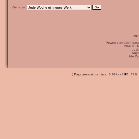
Gehe zu:
297
Powered by
Orion
bas
CBACK Ori
:-: 
Supp
Alle Z
[ Page generation time: 0.064s (PHP: 72% 