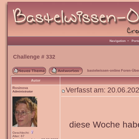
Navigation
•
Port
Challenge # 332
bastelwissen-online Foren-Übe
Autor
Rosinova
Verfasst am: 20.06.20
Administrator
diese Woche habe
Geschlecht:
Alter: 67