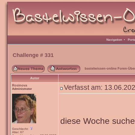
Navigation
•
Port
Challenge # 331
bastelwissen-online Foren-Übe
Autor
Rosinova
Verfasst am: 13.06.20
Administrator
diese Woche such
Geschlecht:
Alter: 67