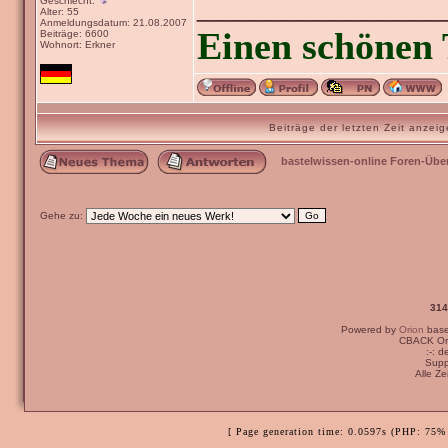
_______________
Geschlecht:
Alter: 55
Anmeldungsdatum: 21.08.2007
Einen schönen 
Beiträge: 6600
Wohnort: Erkner
Beiträge der letzten Zeit anze
bastelwissen-online Foren-Übe
Gehe zu:
314
Powered by
Orion
bas
CBACK Ori
:-: 
Supp
Alle Z
[ Page generation time: 0.0597s (PHP: 75% 