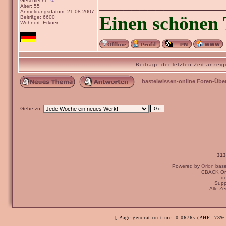
_______________
Geschlecht:
Alter: 55
Anmeldungsdatum: 21.08.2007
Einen schönen 
Beiträge: 6600
Wohnort: Erkner
Beiträge der letzten Zeit anze
bastelwissen-online Foren-Übe
Gehe zu:
313
Powered by
Orion
bas
CBACK Ori
:-: 
Supp
Alle Z
[ Page generation time: 0.0676s (PHP: 73% 