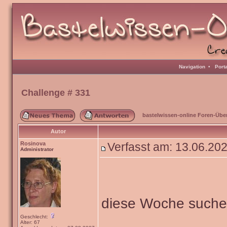
Navigation
•
Port
Challenge # 331
bastelwissen-online Foren-Übe
Autor
Rosinova
Verfasst am: 13.06.20
Administrator
diese Woche such
Geschlecht:
Alter: 67