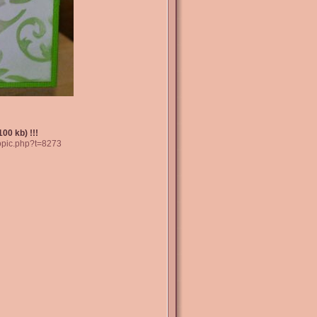
00 kb) !!!
topic.php?t=8273