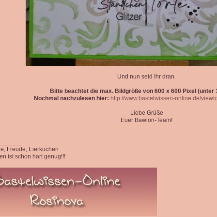
Und nun seid Ihr dran.
Bitte beachtet die max. Bildgröße von 600 x 600 Pixel (unter 1
Nochmal nachzulesen hier:
http://www.bastelwissen-online.de/view
Liebe Grüße
Euer Bawion-Team!
_______
ede, Freude, Eierkuchen
n ist schon hart genug!!!