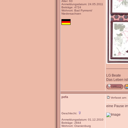
Alter: 63
Anmeldungsdatum: 24.05.2011
Beiträge: 4724
Wohnort: Bad Pyrmont/
Niedersachsen
__________
LG Beate
Das Leben ist
pefa
Verfasst am:
eine Pause i
Geschlecht:
Anmeldungsdatum: 01.12.2010
Beiträge: 2844
Wohnort: Oranienburg