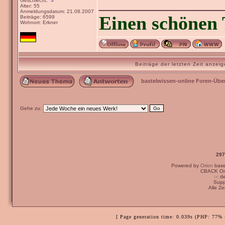
_______________
Geschlecht:
Alter: 55
Anmeldungsdatum: 21.08.2007
Einen schönen 
Beiträge: 6599
Wohnort: Erkner
Beiträge der letzten Zeit anze
bastelwissen-online Foren-Übe
Gehe zu:
297
Powered by
Orion
bas
CBACK Ori
:-: 
Supp
Alle Z
[ Page generation time: 0.039s (PHP: 77% 