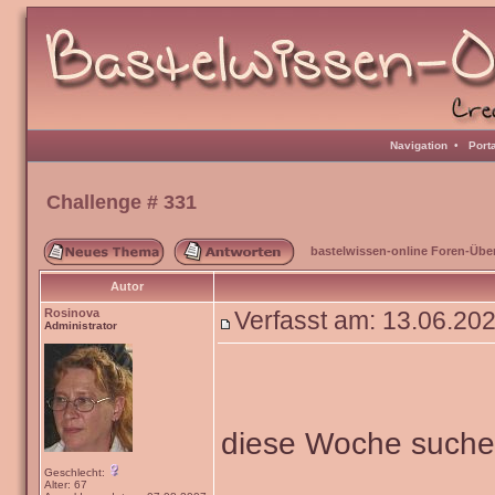
Navigation
•
Port
Challenge # 331
bastelwissen-online Foren-Übe
Autor
Rosinova
Verfasst am: 13.06.20
Administrator
diese Woche such
Geschlecht:
Alter: 67