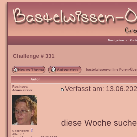
Navigation
•
Port
Challenge # 331
bastelwissen-online Foren-Übe
Autor
Rosinova
Verfasst am: 13.06.20
Administrator
diese Woche such
Geschlecht:
Alter: 67