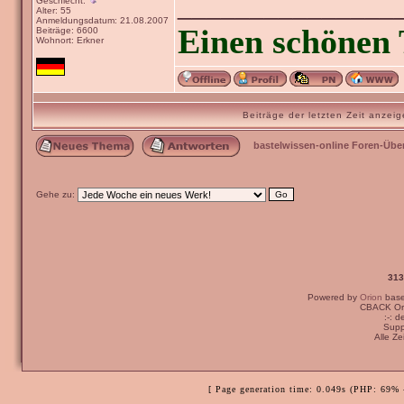
_______________
Geschlecht:
Alter: 55
Anmeldungsdatum: 21.08.2007
Einen schönen 
Beiträge: 6600
Wohnort: Erkner
Beiträge der letzten Zeit anze
bastelwissen-online Foren-Übe
Gehe zu:
313
Powered by
Orion
bas
CBACK Ori
:-: 
Supp
Alle Z
[ Page generation time: 0.049s (PHP: 69% 