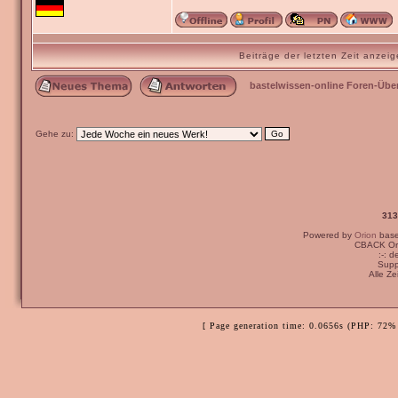
Beiträge der letzten Zeit anze
bastelwissen-online Foren-Übe
Gehe zu:
313
Powered by
Orion
bas
CBACK Ori
:-: 
Supp
Alle Z
[ Page generation time: 0.0656s (PHP: 72% 