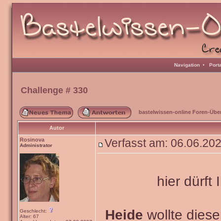
Navigation
•
Port
Challenge # 330
bastelwissen-online Foren-Übe
Autor
Rosinova
Verfasst am: 06.06.20
Administrator
hier dürft 
Heide
wollte dies
Geschlecht:
Alter: 67