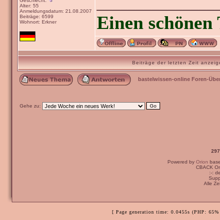
_______________
Geschlecht:
Alter: 55
Anmeldungsdatum: 21.08.2007
Einen schönen 
Beiträge: 6599
Wohnort: Erkner
Beiträge der letzten Zeit anze
bastelwissen-online Foren-Übe
Gehe zu:
297
Powered by
Orion
bas
CBACK Ori
:-: 
Supp
Alle Z
[ Page generation time: 0.0455s (PHP: 65% 