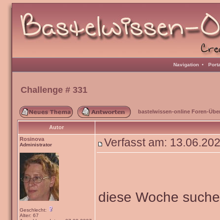
Navigation
•
Port
Challenge # 331
bastelwissen-online Foren-Übe
Autor
Rosinova
Verfasst am: 13.06.20
Administrator
diese Woche such
Geschlecht:
Alter: 67