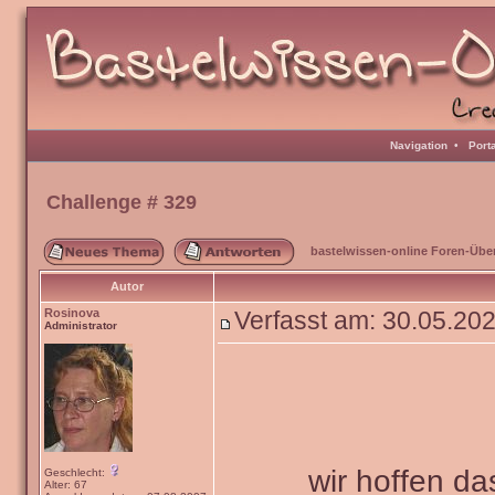
Navigation
•
Port
Challenge # 329
bastelwissen-online Foren-Übe
Autor
Rosinova
Verfasst am: 30.05.20
Administrator
wir hoffen da
Geschlecht:
Alter: 67