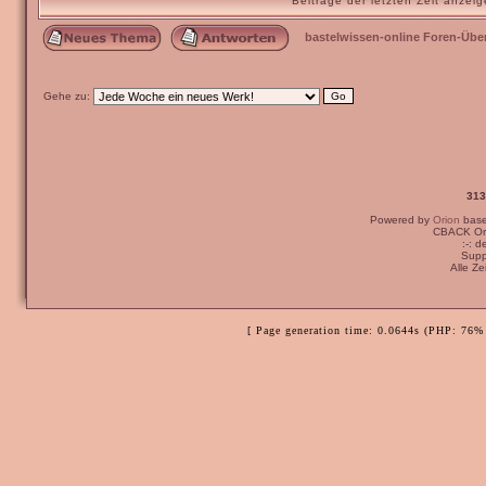
Beiträge der letzten Zeit anze
bastelwissen-online Foren-Übe
Gehe zu:
313
Powered by
Orion
bas
CBACK Ori
:-: 
Supp
Alle Z
[ Page generation time: 0.0644s (PHP: 76% 