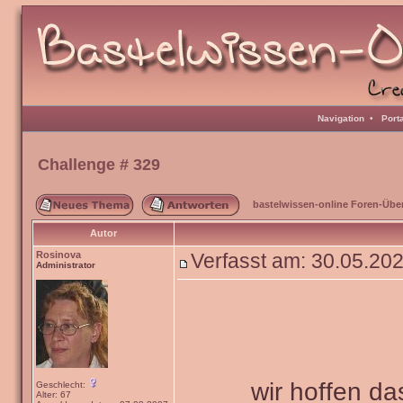
Navigation
•
Port
Challenge # 329
bastelwissen-online Foren-Übe
Autor
Rosinova
Verfasst am: 30.05.20
Administrator
wir hoffen da
Geschlecht:
Alter: 67