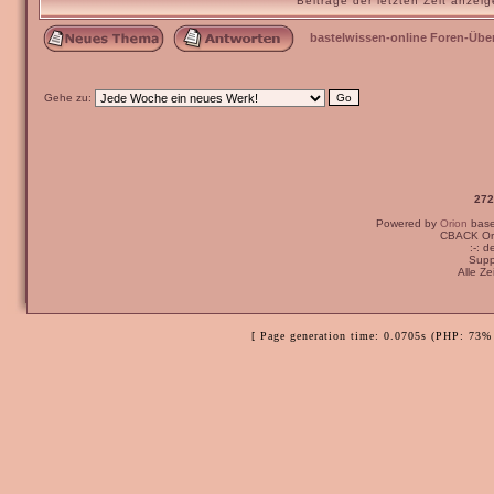
Beiträge der letzten Zeit anze
bastelwissen-online Foren-Übe
Gehe zu:
272
Powered by
Orion
bas
CBACK Ori
:-: 
Supp
Alle Z
[ Page generation time: 0.0705s (PHP: 73% 