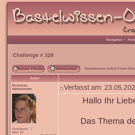
Navigation
•
Port
Challenge # 328
bastelwissen-online Foren-Übe
Autor
Rosinova
Verfasst am: 23.05.20
Administrator
Hallo Ihr Lieb
Das Thema de
Geschlecht:
Alter: 67