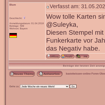
Blum
Verfasst am: 31.05.202
Wow tolle Karten si
Geschlecht:
@Suleyka,
Anmeldungsdatum: 01.04.2018
Beiträge: 589
Wohnort: Bayern
Diesen Stempel mit 
Funkerkarte vor Ja
das Negativ habe.
Beiträge der letzten Zeit anze
bastelwissen-online Foren-Übe
Gehe zu: