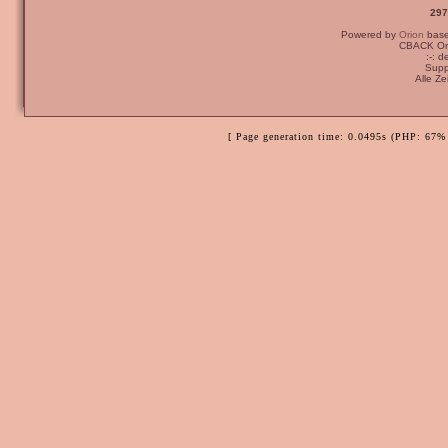
297
Powered by
Orion
bas
CBACK Ori
:-: 
Supp
Alle Z
[ Page generation time: 0.0495s (PHP: 67% 