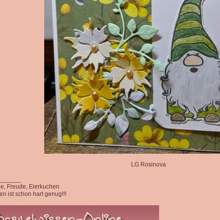
LG Rosinova
_______
ede, Freude, Eierkuchen
n ist schon hart genug!!!