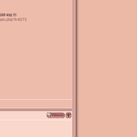
00 kb) !!!
topic.php?t=8273