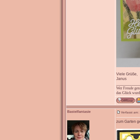
Viele Grüße,
Janus
__________
Wer Freude genie
das Glück wurde
Bastelfantasie
Verfasst am:
zum Garten g