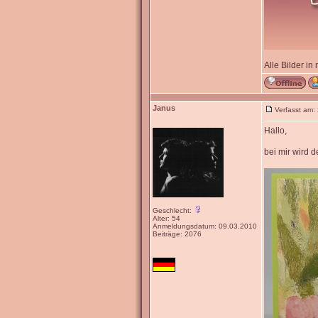
Alle Bilder in
Janus
Verfasst am:
Hallo,
bei mir wird 
Geschlecht:
Alter: 54
Anmeldungsdatum: 09.03.2010
Beiträge: 2076