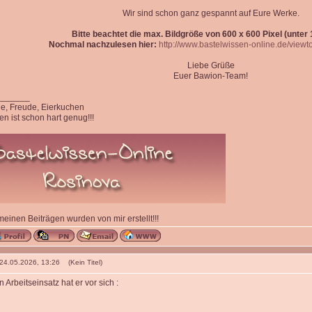
Wir sind schon ganz gespannt auf Eure Werke.
Bitte beachtet die max. Bildgröße von 600 x 600 Pixel (unter 1
Nochmal nachzulesen hier:
http://www.bastelwissen-online.de/view
Liebe Grüße
Euer Bawion-Team!
_______
ede, Freude, Eierkuchen
n ist schon hart genug!!!
 meinen Beiträgen wurden von mir erstellt!!!
 24.05.2026, 13:26 (Kein Titel)
n Arbeitseinsatz hat er vor sich :