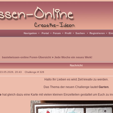
Navigation
•
Portal
•
Forum
•
Profil
•
Suchen
•
Registrieren
•
Ein
bastelwissen-online Foren-Übersicht
»
Jede Woche ein neues Werk!
Nachricht
: 23.05.2026, 20:43 Challenge # 328
Hallo Ihr Lieben es wird Zeit kreativ zu werden.
Das Thema der neuen Challenge lautet
Garten
.
e
hat gleich dazu eine Karte mit vielen kleinen Einzelteilen gestaltet um Euch zu i