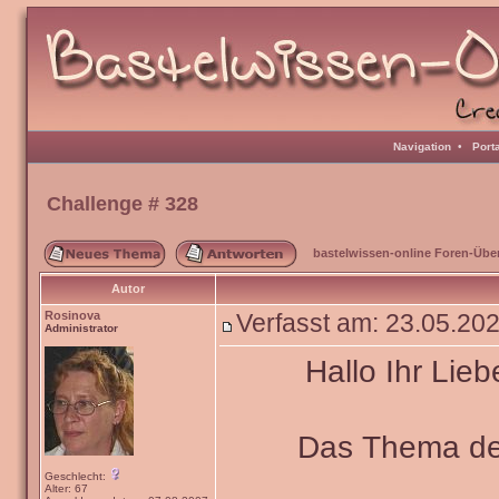
Navigation
•
Port
Challenge # 328
bastelwissen-online Foren-Übe
Autor
Rosinova
Verfasst am: 23.05.20
Administrator
Hallo Ihr Lieb
Das Thema de
Geschlecht:
Alter: 67