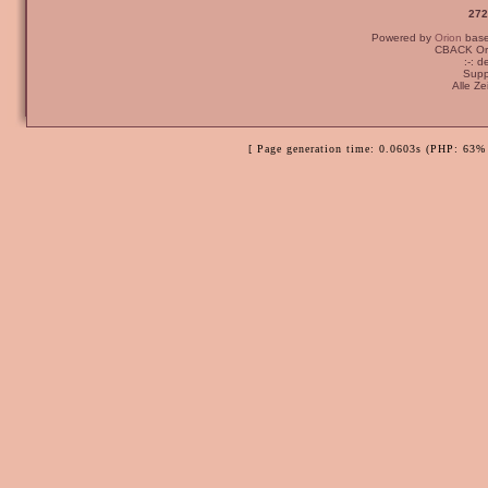
272
Powered by
Orion
bas
CBACK Ori
:-: 
Supp
Alle Z
[ Page generation time: 0.0603s (PHP: 63% 