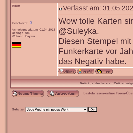
Blum
Verfasst am: 31.05.202
Wow tolle Karten si
Geschlecht:
@Suleyka,
Anmeldungsdatum: 01.04.2018
Beiträge: 589
Wohnort: Bayern
Diesen Stempel mit 
Funkerkarte vor Ja
das Negativ habe.
Beiträge der letzten Zeit anze
bastelwissen-online Foren-Übe
Gehe zu: