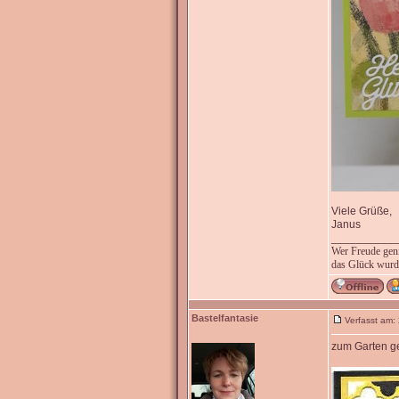
Viele Grüße,
Janus
__________
Wer Freude genie
das Glück wurde
Bastelfantasie
Verfasst am:
zum Garten g