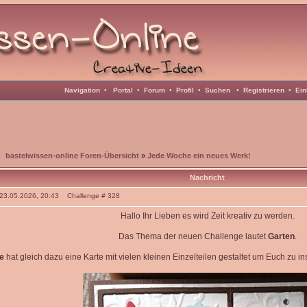
Navigation
•
Portal
•
Forum
•
Profil
•
Suchen
•
Registrieren
•
Ein
bastelwissen-online Foren-Übersicht
»
Jede Woche ein neues Werk!
Nachricht
: 23.05.2026, 20:43 Challenge # 328
Hallo Ihr Lieben es wird Zeit kreativ zu werden.
Das Thema der neuen Challenge lautet
Garten
.
e
hat gleich dazu eine Karte mit vielen kleinen Einzelteilen gestaltet um Euch zu i