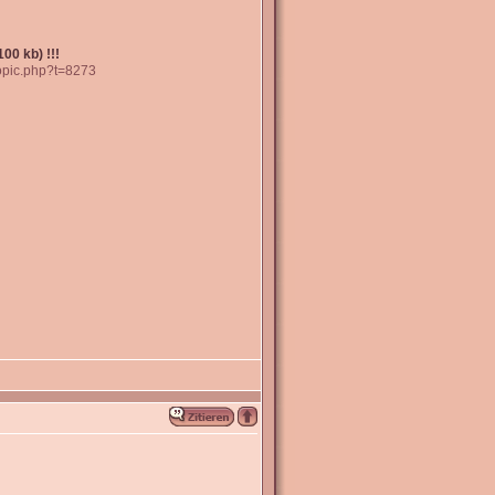
00 kb) !!!
topic.php?t=8273