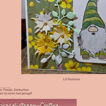
LG Rosinova
_______
ede, Freude, Eierkuchen
n ist schon hart genug!!!