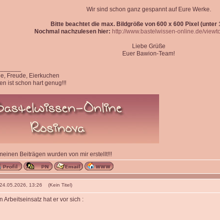
Wir sind schon ganz gespannt auf Eure Werke.
Bitte beachtet die max. Bildgröße von 600 x 600 Pixel (unter 1
Nochmal nachzulesen hier:
http://www.bastelwissen-online.de/view
Liebe Grüße
Euer Bawion-Team!
_______
ede, Freude, Eierkuchen
n ist schon hart genug!!!
 meinen Beiträgen wurden von mir erstellt!!!
 24.05.2026, 13:26 (Kein Titel)
n Arbeitseinsatz hat er vor sich :