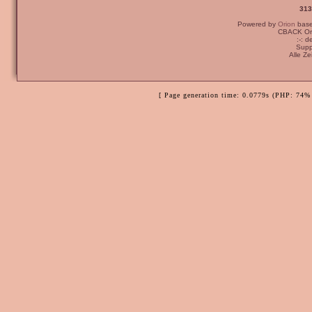
313
Powered by
Orion
bas
CBACK Ori
:-: 
Supp
Alle Z
[ Page generation time: 0.0779s (PHP: 74% 