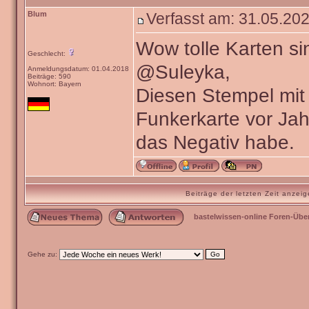
Blum
Verfasst am: 31.05.202
Wow tolle Karten si
Geschlecht:
@Suleyka,
Anmeldungsdatum: 01.04.2018
Beiträge: 590
Wohnort: Bayern
Diesen Stempel mit 
Funkerkarte vor Ja
das Negativ habe.
Beiträge der letzten Zeit anze
bastelwissen-online Foren-Übe
Gehe zu: