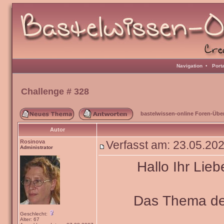
Navigation
•
Port
Challenge # 328
bastelwissen-online Foren-Übe
Autor
Rosinova
Verfasst am: 23.05.20
Administrator
Hallo Ihr Lieb
Das Thema de
Geschlecht:
Alter: 67