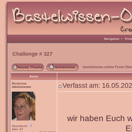
Navigation
•
Port
Challenge # 327
bastelwissen-online Foren-Übe
Autor
Rosinova
Verfasst am: 16.05.20
Administrator
wir haben Euch wi
E
Geschlecht:
Alter: 67