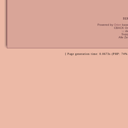
313
Powered by
Orion
bas
CBACK Ori
:-: 
Supp
Alle Z
[ Page generation time: 0.0673s (PHP: 74% 