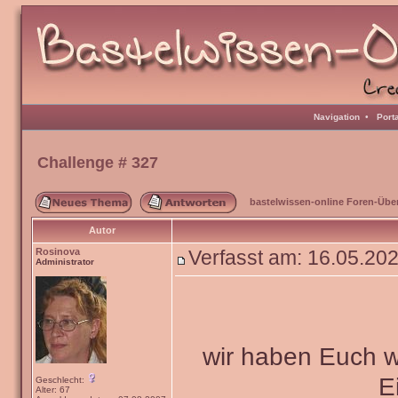
Navigation
•
Port
Challenge # 327
bastelwissen-online Foren-Übe
Autor
Rosinova
Verfasst am: 16.05.20
Administrator
wir haben Euch wi
E
Geschlecht:
Alter: 67