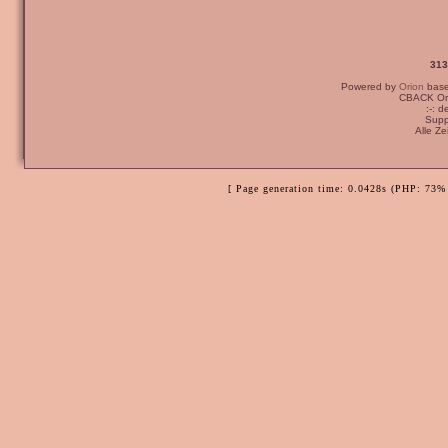
313
Powered by
Orion
bas
CBACK Ori
:-: 
Supp
Alle Z
[ Page generation time: 0.0428s (PHP: 73% 