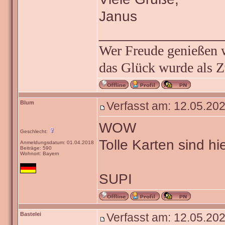
Janus
_______________
Wer Freude genießen wi
das Glück wurde als Z
Blum
Verfasst am: 12.05.202
WOW
Geschlecht:
Tolle Karten sind hi
Anmeldungsdatum: 01.04.2018
Beiträge: 590
Wohnort: Bayern
SUPI
Bastelei
Verfasst am: 12.05.202