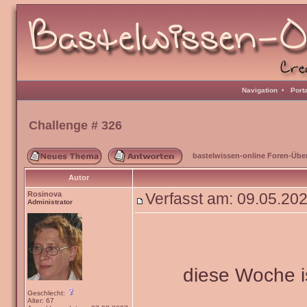
Navigation
•
Port
Challenge # 326
bastelwissen-online Foren-Übe
Autor
Rosinova
Verfasst am: 09.05.20
Administrator
diese Woche i
Geschlecht:
Alter: 67