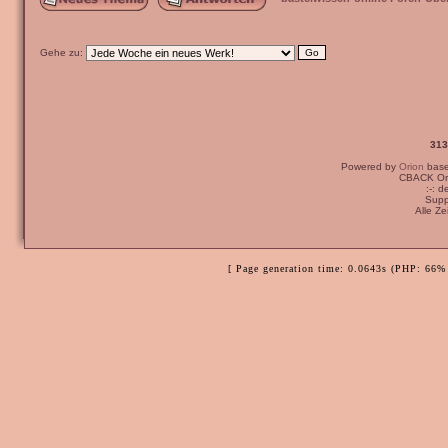
Gehe zu:
313
Powered by
Orion
bas
CBACK Ori
:-: 
Supp
Alle Z
[ Page generation time: 0.0643s (PHP: 66% 