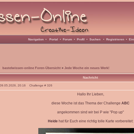
Navigation
•
Portal
•
Forum
•
Profil
•
Suchen
•
Registrieren
•
Ein
bastelwissen-online Foren-Übersicht
»
Jede Woche ein neues Werk!
Nachricht
: 09.05.2026, 20:16 Challenge # 326
Hallo Ihr Lieben,
diese Woche ist das Thema der Challenge
ABC
angekommen sind wir bei P wie "Pop up"
Heide
hat für Euch eine richtig tolle Karte vorbereitet: