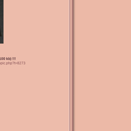
00 kb) !!!
topic.php?t=8273