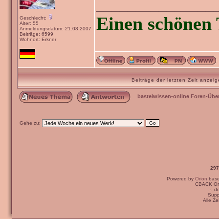
_______________
Einen schönen 
Geschlecht:
Alter: 55
Anmeldungsdatum: 21.08.2007
Beiträge: 6599
Wohnort: Erkner
Beiträge der letzten Zeit anze
bastelwissen-online Foren-Übe
Gehe zu:
297
Powered by
Orion
bas
CBACK Ori
:-: 
Supp
Alle Z