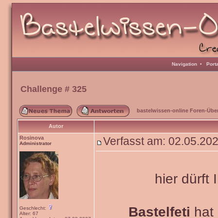
Navigation
•
Port
Challenge # 325
bastelwissen-online Foren-Übe
Autor
Rosinova
Verfasst am: 02.05.20
Administrator
hier dürft 
Bastelfeti
hat 
Geschlecht:
Alter: 67