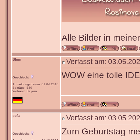
Alle Bilder in meine
Blum
Verfasst am: 03.05.202
WOW eine tolle IDE
Geschlecht:
Anmeldungsdatum: 01.04.2018
Beiträge: 589
Wohnort: Bayern
pefa
Verfasst am: 03.05.202
Zum Geburtstag mei
Geschlecht: