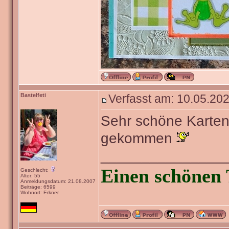
Die mache ich besti
Viele Grüße,
Janus
_______________
Wer Freude genießen wi
das Glück wurde als Z
Suleyka
Verfasst am: 10.05.202
im Teich meines Nac
Geschlecht:
Anmeldungsdatum: 05.09.2017
Beiträge: 363