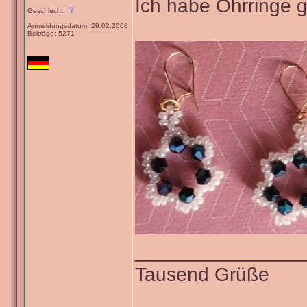
Alle Bilder in meine
Blum
Verfasst am: 03.05.202
WOW eine tolle IDE
Geschlecht:
Anmeldungsdatum: 01.04.2018
Beiträge: 589
Wohnort: Bayern
pefa
Verfasst am: 03.05.202
Zum Geburtstag mei
Geschlecht: