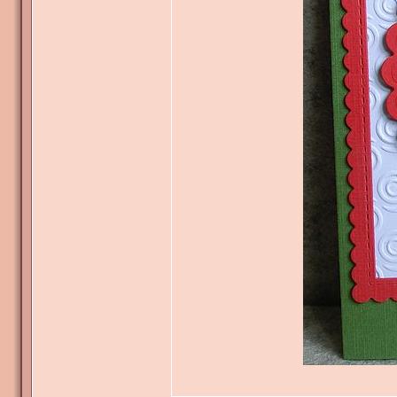
_______________
Tausend Grüße
Heide
marlisa
Verfasst am: 07.05.202
Ich bin b
Bei mir ist gester
Geschlecht:
Alter: 68
Anmeldungsdatum: 28.11.2022
Beiträge: 1051
Wohnort: Nagold