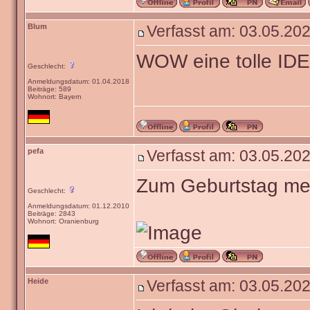
So 
_______________
Ich liebe Friede, F
denn das Leben ist 