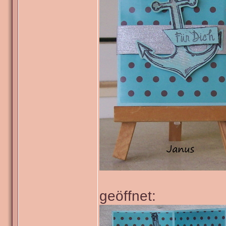
Janus
Verfasst am: 09.05.202
Hallo,
ich habe mich mal w
versucht:
Geschlecht:
Alter: 54
Anmeldungsdatum: 09.03.2010
Beiträge: 2076
geschlossen: