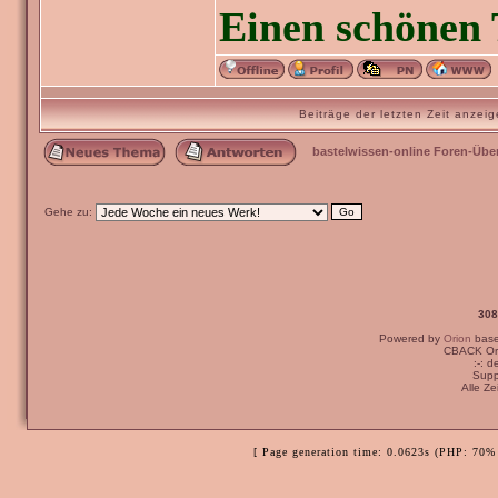
Einen schönen 
Beiträge der letzten Zeit anze
bastelwissen-online Foren-Übe
Gehe zu:
308
Powered by
Orion
bas
Ich bin der Meinun
CBACK Ori
:-: 
auf einer Kondolen
Supp
Alle Z
Viele Grüße,
[ Page generation time: 0.0623s (PHP: 70% 
Janus