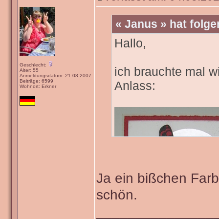
« Janus » hat folg
Hallo,
Geschlecht:
ich brauchte mal wi
Alter: 55
Anmeldungsdatum: 21.08.2007
Beiträge: 6599
Anlass:
Wohnort: Erkner
Ja ein bißchen Farb
schön.
_______________