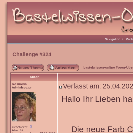
Navigation
•
Port
Challenge #324
bastelwissen-online Foren-Übe
Autor
Rosinova
Verfasst am: 25.04.2
Administrator
Hallo Ihr Lieben ha
Die neue Farb 
Geschlecht:
Alter: 67