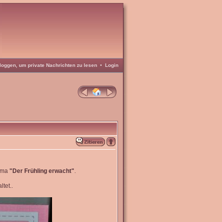
loggen, um private Nachrichten zu lesen
•
Login
hema
"Der Frühling erwacht"
.
ltet..