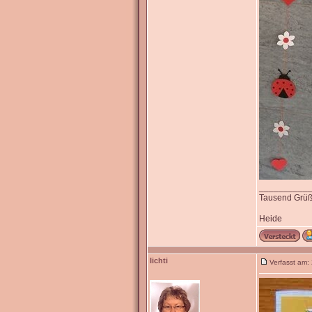
__________
Tausend Grü
Heide
lichti
Verfasst am: