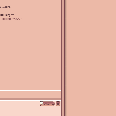
e Werke.
00 kb) !!!
topic.php?t=8273