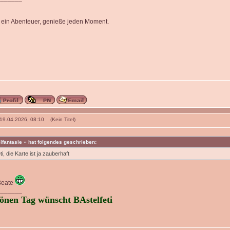
 ein Abenteuer, genieße jeden Moment.
 19.04.2026, 08:10 (Kein Titel)
lfantasie » hat folgendes geschrieben:
ti, die Karte ist ja zauberhaft
Beate
_______
önen Tag wünscht BAstelfeti