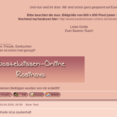
Und nun seid ihr dran. Wir sind schon ganz gespannt auf Eur
Bitte beachtet die max. Bildgröße von 600 x 600 Pixel (unter 1
Nochmal nachzulesen hier:
http://www.bastelwissen-online.de/view
Liebe Grüße
Euer Bawion-Team!
_______
ede, Freude, Eierkuchen
n ist schon hart genug!!!
 meinen Beiträgen wurden von mir erstellt!!!
 19.04.2026, 06:58 (Kein Titel)
 Karte ist ja zauberhaft
_______