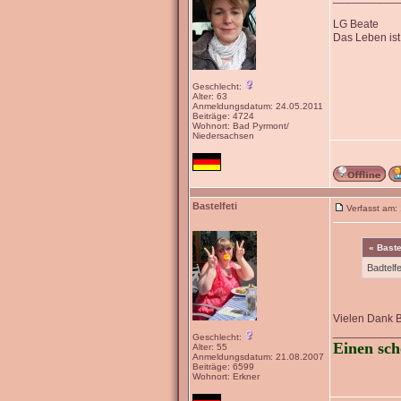
LG Beate
Das Leben ist
Geschlecht:
Alter: 63
Anmeldungsdatum: 24.05.2011
Beiträge: 4724
Wohnort: Bad Pyrmont/
Niedersachsen
Bastelfeti
Verfasst am:
« Baste
Badtelfe
Vielen Dank 
__________
Geschlecht:
Einen sch
Alter: 55
Anmeldungsdatum: 21.08.2007
Beiträge: 6599
Wohnort: Erkner