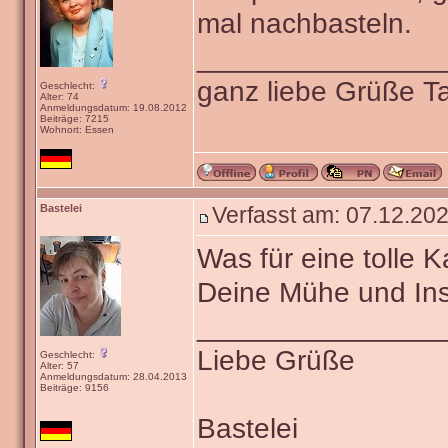
mal nachbasteln.
_______________
ganz liebe Grüße 
Geschlecht:
Alter: 74
Anmeldungsdatum: 19.08.2012
Beiträge: 7215
Wohnort: Essen
Bastelei
Verfasst am: 07.12.202
Was für eine tolle K
Deine Mühe und Insp
_______________
Liebe Grüße
Geschlecht:
Alter: 57
Anmeldungsdatum: 28.04.2013
Beiträge: 9156
Bastelei