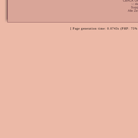
CBACK Ori
:-: 
Supp
Alle Z
[ Page generation time: 0.0743s (PHP: 75% 