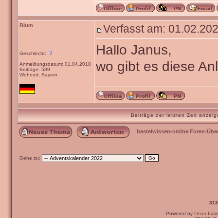
Blum
Verfasst am: 01.02.202
Hallo Janus,
Geschlecht:
wo gibt es diese An
Anmeldungsdatum: 01.04.2018
Beiträge: 589
Wohnort: Bayern
Beiträge der letzten Zeit anze
bastelwissen-online Foren-Übe
Gehe zu:
313
Powered by
Orion
bas