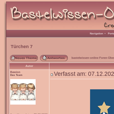
Navigation
•
Port
Türchen 7
bastelwissen-online Foren-Übe
Autor
Bawion
Verfasst am: 07.12.20
Das Team