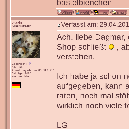
bastelbienchen
bitavin
Verfasst am: 29.04.201
Administrator
Ach, liebe Dagmar,
Shop schließt
, a
verstehen.
Geschlecht:
Alter: 63
Anmeldungsdatum: 03.08.2007
Beiträge: 9488
Ich habe ja schon n
Wohnort: Kiel
aufgegeben, kann a
raten, noch mal stö
wirklich noch viele 
LG