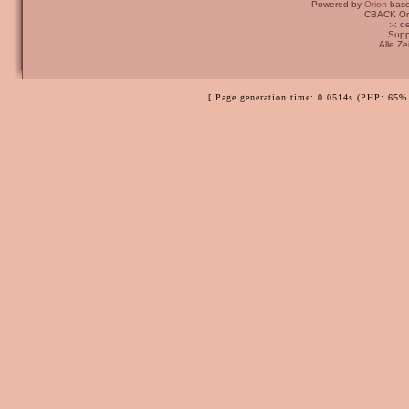
Powered by
Orion
bas
CBACK Ori
:-: 
Supp
Alle Z
[ Page generation time: 0.0514s (PHP: 65% 