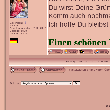
Du wirst Deine Grü
Komm auch nochmal
Ich hoffe Du bleibs
Geschlecht:
Alter: 55
Anmeldungsdatum: 21.08.2007
_______________
Beiträge: 6598
Wohnort: Erkner
Einen schönen 
Beiträge der letzten Zeit anze
bastelwissen-online Foren-Übe
Gehe zu:
262