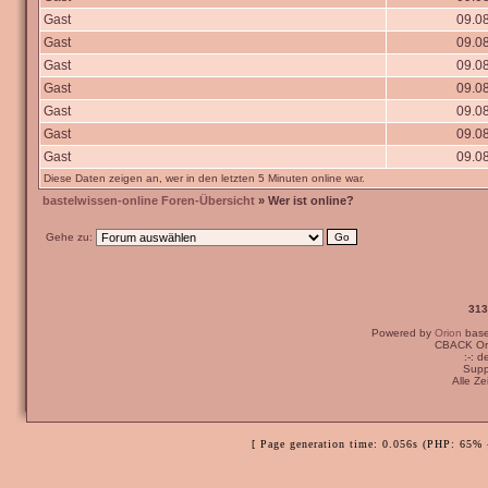
Gast
09.08
Gast
09.08
Gast
09.08
Gast
09.08
Gast
09.08
Gast
09.08
Gast
09.08
Diese Daten zeigen an, wer in den letzten 5 Minuten online war.
bastelwissen-online Foren-Übersicht
» Wer ist online?
Gehe zu:
313
Powered by
Orion
bas
CBACK Ori
:-: 
Supp
Alle Z
[ Page generation time: 0.056s (PHP: 65% 