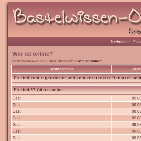
Navigation
•
Port
Wer ist online?
bastelwissen-online Foren-Übersicht
» Wer ist online?
Benutzername
Zulet
Es sind kein registrierter und kein versteckter Benutzer onli
Es sind 57 Gäste online.
Gast
09.08
Gast
09.08
Gast
09.08
Gast
09.08
Gast
09.08
Gast
09.08
Gast
09.08