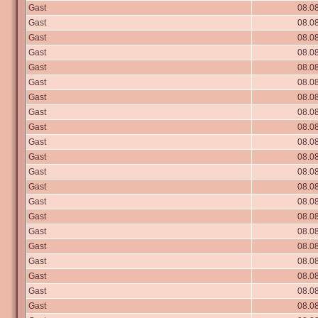
Gast
08.08
Gast
08.08
Gast
08.08
Gast
08.08
Gast
08.08
Gast
08.08
Gast
08.08
Gast
08.08
Gast
08.08
Gast
08.08
Gast
08.08
Gast
08.08
Gast
08.08
Gast
08.08
Gast
08.08
Gast
08.08
Gast
08.08
Gast
08.08
Gast
08.08
Gast
08.08
Gast
08.08