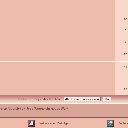
5
10
6
9
t
15
11
5
12
Siehe Beiträge der letzten:
Foren-Übersicht
»
Jede Woche ein neues Werk!
Keine neuen Beiträge
Global