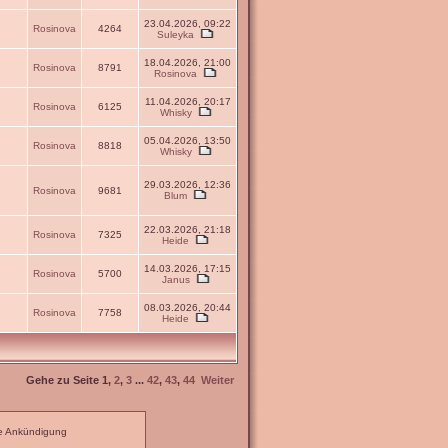
23.04.2026, 09:22
Rosinova
4264
Suleyka
18.04.2026, 21:00
Rosinova
8791
Rosinova
11.04.2026, 20:17
Rosinova
6125
Whisky
05.04.2026, 13:50
Rosinova
8818
Whisky
29.03.2026, 12:36
Rosinova
9681
Blum
22.03.2026, 21:18
Rosinova
7325
Heide
14.03.2026, 17:15
Rosinova
5700
Janus
08.03.2026, 20:44
Rosinova
7758
Heide
Gehe zu Seite
1
,
2
,
3
...
42
,
43
,
44
Weiter
e Ankündigung