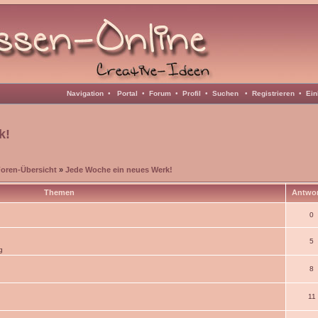
Navigation
•
Portal
•
Forum
•
Profil
•
Suchen
•
Registrieren
•
Ein
k!
Foren-Übersicht
»
Jede Woche ein neues Werk!
Themen
Antwo
0
5
g
8
11