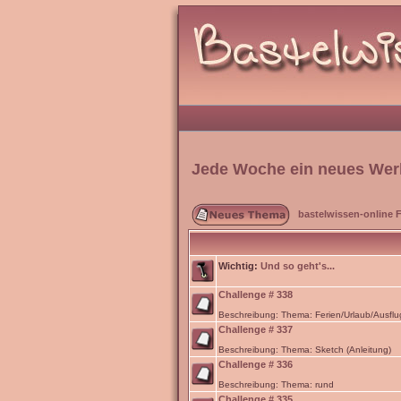
Jede Woche ein neues Wer
bastelwissen-online 
Wichtig:
Und so geht's...
Challenge # 338
Beschreibung: Thema: Ferien/Urlaub/Ausflu
Challenge # 337
Beschreibung: Thema: Sketch (Anleitung)
Challenge # 336
Beschreibung: Thema: rund
Challenge # 335