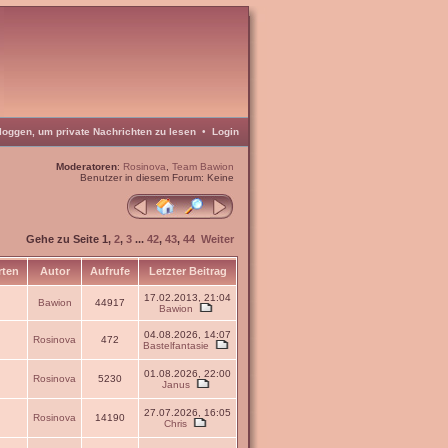
loggen, um private Nachrichten zu lesen
•
Login
Moderatoren
:
Rosinova
,
Team Bawion
Benutzer in diesem Forum: Keine
Gehe zu Seite
1
,
2
,
3
...
42
,
43
,
44
Weiter
rten
Autor
Aufrufe
Letzter Beitrag
17.02.2013, 21:04
Bawion
44917
Bawion
04.08.2026, 14:07
Rosinova
472
Bastelfantasie
01.08.2026, 22:00
Rosinova
5230
Janus
27.07.2026, 16:05
Rosinova
14190
Chris