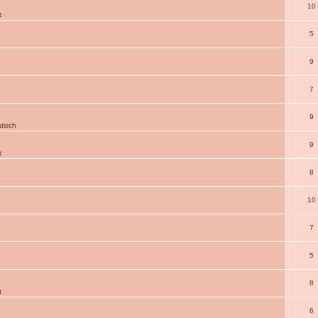
10
t
5
9
7
9
tisch
9
t
8
10
7
5
8
t
6