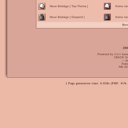
Neue Beiträge [ Top-Thema ]
Keine ne
Neue Beiträge [ Gesperrt ]
Keine neu
Ber
288
Powered by
Orion
bas
CBACK Ori
:-: 
Supp
Alle Z
[ Page generation time: 0.058s (PHP: 41% 