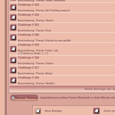
Beschreibung: Thema: Farbe: bordeaux
Challenge # 323
Beschreibung: Thema: Der Frühling erwacht
Challenge # 322
Beschreibung: Thema: Sketch
Challenge # 321
Beschreibung: Thema: Oval
Challenge # 320
Beschreibung: Thema: Erlaubt ist was gefällt
Challenge # 319
Beschreibung: Thema: Farbe: Lila
[
Gehe zu Seite:
1
,
2
]
Challenge # 318
Beschreibung: Thema: Ostern
Challenge # 317
Beschreibung: Thema: Bingo
Challenge # 316
Beschreibung: Thema: Niedlich
Siehe Beiträge der l
bastelwissen-online Foren-Übersicht
»
Jede Woche ein
Neue Beiträge
Keine ne