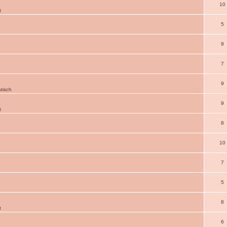
10
t
5
9
7
9
tisch
9
t
8
10
7
5
8
t
6