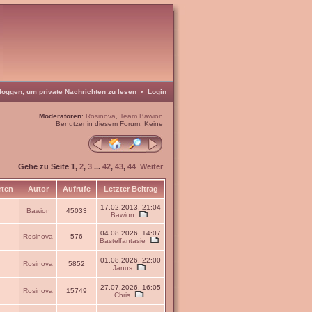
loggen, um private Nachrichten zu lesen
•
Login
Moderatoren
:
Rosinova
,
Team Bawion
Benutzer in diesem Forum: Keine
Gehe zu Seite
1
,
2
,
3
...
42
,
43
,
44
Weiter
rten
Autor
Aufrufe
Letzter Beitrag
17.02.2013, 21:04
Bawion
45033
Bawion
04.08.2026, 14:07
Rosinova
576
Bastelfantasie
01.08.2026, 22:00
Rosinova
5852
Janus
27.07.2026, 16:05
Rosinova
15749
Chris