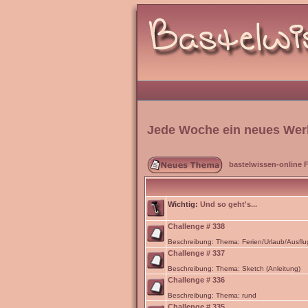
Jede Woche ein neues Wer
bastelwissen-online 
Wichtig:
Und so geht's...
Challenge # 338
Beschreibung: Thema: Ferien/Urlaub/Ausflu
Challenge # 337
Beschreibung: Thema: Sketch (Anleitung)
Challenge # 336
Beschreibung: Thema: rund
Challenge # 335