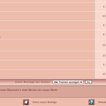
5
10
6
9
t
15
11
5
12
Siehe Beiträge der letzten:
Foren-Übersicht
»
Jede Woche ein neues Werk!
Keine neuen Beiträge
Global