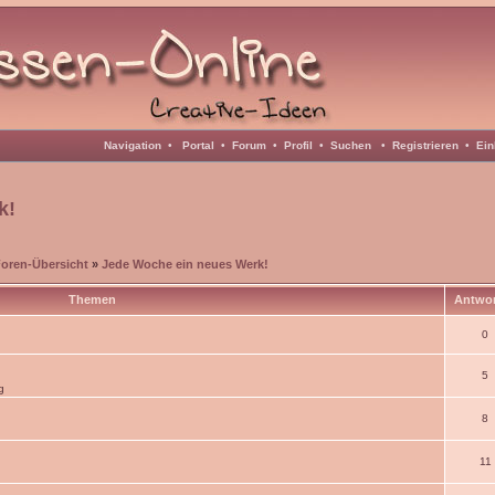
Navigation
•
Portal
•
Forum
•
Profil
•
Suchen
•
Registrieren
•
Ein
k!
Foren-Übersicht
»
Jede Woche ein neues Werk!
Themen
Antwo
0
5
g
8
11