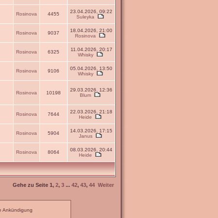
23.04.2026, 09:22
Rosinova
4455
Suleyka
18.04.2026, 21:00
Rosinova
9037
Rosinova
11.04.2026, 20:17
Rosinova
6325
Whisky
05.04.2026, 13:50
Rosinova
9106
Whisky
29.03.2026, 12:36
Rosinova
10198
Blum
22.03.2026, 21:18
Rosinova
7644
Heide
14.03.2026, 17:15
Rosinova
5904
Janus
08.03.2026, 20:44
Rosinova
8064
Heide
Gehe zu Seite
1
,
2
,
3
...
42
,
43
,
44
Weiter
e Ankündigung