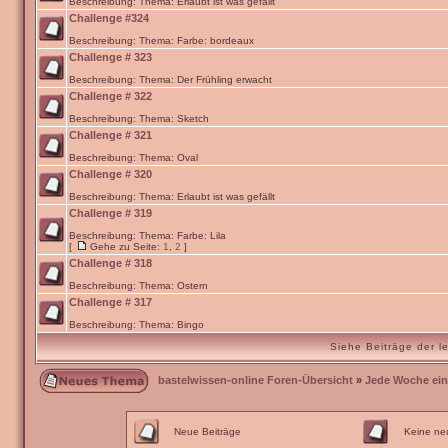
Beschreibung: Thema: Erlaubt ist was gefällt
Challenge #324
Beschreibung: Thema: Farbe: bordeaux
Challenge # 323
Beschreibung: Thema: Der Frühling erwacht
Challenge # 322
Beschreibung: Thema: Sketch
Challenge # 321
Beschreibung: Thema: Oval
Challenge # 320
Beschreibung: Thema: Erlaubt ist was gefällt
Challenge # 319
Beschreibung: Thema: Farbe: Lila
[
Gehe zu Seite:
1
,
2
]
Challenge # 318
Beschreibung: Thema: Ostern
Challenge # 317
Beschreibung: Thema: Bingo
Siehe Beiträge der l
bastelwissen-online Foren-Übersicht
»
Jede Woche ein
Neue Beiträge
Keine ne