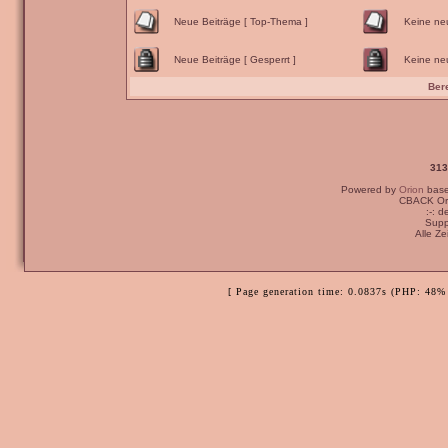
Neue Beiträge [ Top-Thema ]
Keine ne
Neue Beiträge [ Gesperrt ]
Keine neu
Ber
313
Powered by
Orion
bas
CBACK Ori
:-: 
Supp
Alle Z
[ Page generation time: 0.0837s (PHP: 48% 