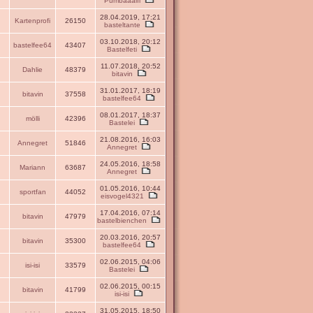
Pumbaaalfi
28.04.2019, 17:21
Kartenprofi
26150
basteltante
03.10.2018, 20:12
bastelfee64
43407
Bastelfeti
11.07.2018, 20:52
Dahlie
48379
bitavin
31.01.2017, 18:19
bitavin
37558
bastelfee64
08.01.2017, 18:37
mölli
42396
Bastelei
21.08.2016, 16:03
Annegret
51846
Annegret
24.05.2016, 18:58
Mariann
63687
Annegret
01.05.2016, 10:44
sportfan
44052
eisvogel4321
17.04.2016, 07:14
bitavin
47979
bastelbienchen
20.03.2016, 20:57
bitavin
35300
bastelfee64
02.06.2015, 04:06
isi-isi
33579
Bastelei
02.06.2015, 00:15
bitavin
41799
isi-isi
31.05.2015, 18:50