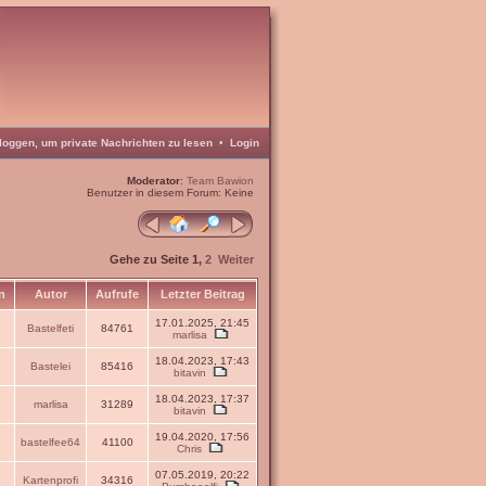
loggen, um private Nachrichten zu lesen
•
Login
Moderator
:
Team Bawion
Benutzer in diesem Forum: Keine
Gehe zu Seite
1
,
2
Weiter
n
Autor
Aufrufe
Letzter Beitrag
17.01.2025, 21:45
Bastelfeti
84761
marlisa
18.04.2023, 17:43
Bastelei
85416
bitavin
18.04.2023, 17:37
marlisa
31289
bitavin
19.04.2020, 17:56
bastelfee64
41100
Chris
07.05.2019, 20:22
Kartenprofi
34316