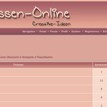
Navigation
•
Portal
•
Forum
•
Profil
•
Suchen
•
Registrieren
•
Ein
Foren-Übersicht
»
Stempeln
»
Trauerkarten
Themen
Antworte
7
12
8
8
3