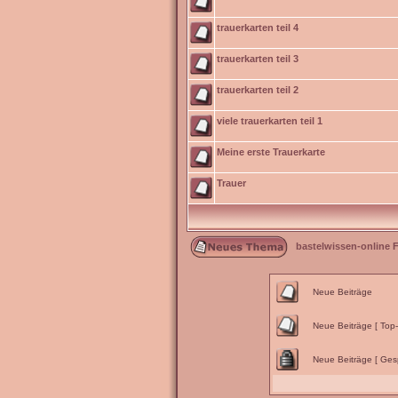
trauerkarten teil 4
trauerkarten teil 3
trauerkarten teil 2
viele trauerkarten teil 1
Meine erste Trauerkarte
Trauer
bastelwissen-online 
Neue Beiträge
Neue Beiträge [ Top
Neue Beiträge [ Gesp