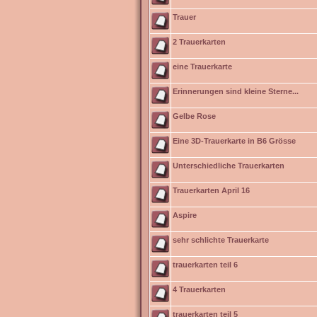
Trauer
2 Trauerkarten
eine Trauerkarte
Erinnerungen sind kleine Sterne...
Gelbe Rose
Eine 3D-Trauerkarte in B6 Grösse
Unterschiedliche Trauerkarten
Trauerkarten April 16
Aspire
sehr schlichte Trauerkarte
trauerkarten teil 6
4 Trauerkarten
trauerkarten teil 5