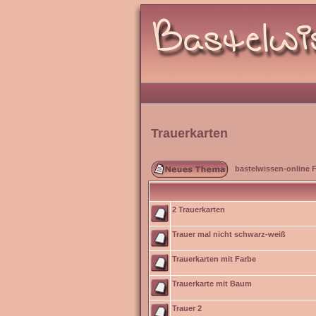
Trauerkarten
bastelwissen-online 
2 Trauerkarten
Trauer mal nicht schwarz-weiß
Trauerkarten mit Farbe
Trauerkarte mit Baum
Trauer 2