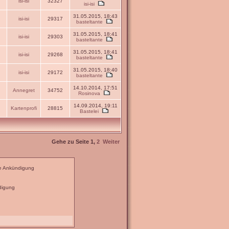
isi-isi
32327
isi-isi
31.05.2015, 18:43
isi-isi
29317
basteltante
31.05.2015, 18:41
isi-isi
29303
basteltante
31.05.2015, 18:41
isi-isi
29268
basteltante
31.05.2015, 18:40
isi-isi
29172
basteltante
14.10.2014, 17:51
Annegret
34752
Rosinova
14.09.2014, 19:11
Kartenprofi
28815
Bastelei
Gehe zu Seite
1
,
2
Weiter
e Ankündigung
digung