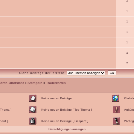
2
1
1
1
1
4
2
Siehe Beiträge der letzten:
Foren-Übersicht
»
Stempeln
»
Trauerkarten
Keine neuen Beiträge
Global
-Thema ]
Keine neuen Beiträge [ Top-Thema ]
Ankün
errt ]
Keine neuen Beiträge [ Gesperrt ]
Wichtig
Berechtigungen anzeigen