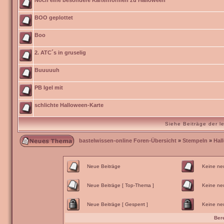
Noch eine besondere Kartenformen zu Halloween
BOO geplottet
Boo
2. ATC´s in gruselig
Buuuuuh
PB Igel mit
schlichte Halloween-Karte
Siehe Beiträge der l
bastelwissen-online Foren-Übersicht
»
Stempeln
»
Hal
Neue Beiträge
Keine ne
Neue Beiträge [ Top-Thema ]
Keine ne
Neue Beiträge [ Gesperrt ]
Keine neu
Ber