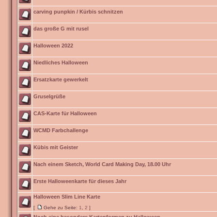
carving punpkin / Kürbis schnitzen
das große G mit rusel
Halloween 2022
Niedliches Halloween
Ersatzkarte gewerkelt
Gruselgrüße
CAS-Karte für Halloween
WCMD Farbchallenge
Kübis mit Geister
Nach einem Sketch, World Card Making Day, 18.00 Uhr
Erste Halloweenkarte für dieses Jahr
Halloween Slim Line Karte
[
Gehe zu Seite:
1
,
2
]