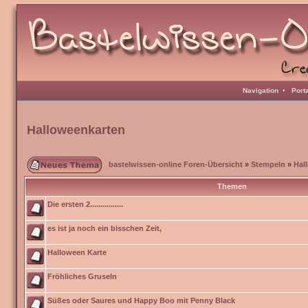
Navigation
•
Port
Halloweenkarten
bastelwissen-online Foren-Übersicht
»
Stempeln
»
Hal
Themen
Die ersten 2................
es ist ja noch ein bisschen Zeit,
Halloween Karte
Fröhliches Gruseln
Süßes oder Saures und Happy Boo mit Penny Black