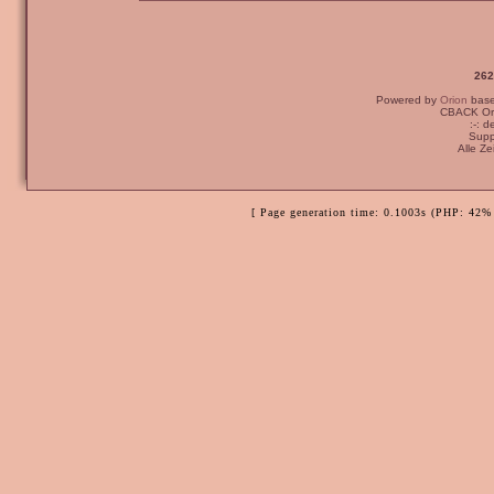
262
Powered by
Orion
bas
CBACK Ori
:-: 
Supp
Alle Z
[ Page generation time: 0.1003s (PHP: 42% 